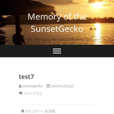
Skip
to
Memory of the
content
SunsetGecko
test7
sunsetgecko
2021年2月14日
コメントなし
カテゴリー:
未分類