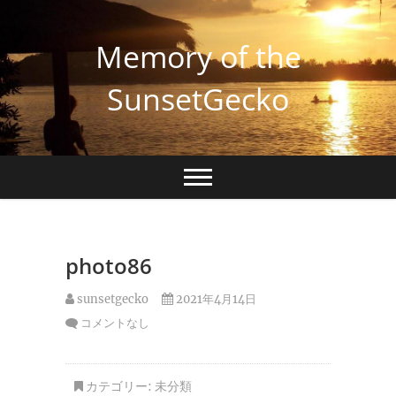
Skip
to
Memory of the
content
SunsetGecko
photo86
sunsetgecko
2021年4月14日
コメントなし
カテゴリー:
未分類