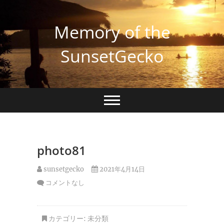
Skip
to
Memory of the
content
SunsetGecko
photo81
sunsetgecko
2021年4月14日
コメントなし
カテゴリー:
未分類