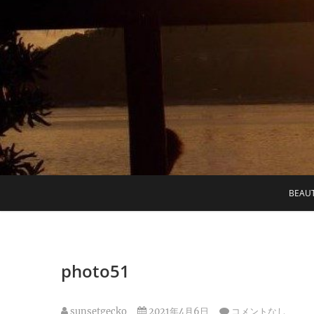
Skip
to
content
BEAUT
photo51
sunsetgecko
2021年4月6日
コメントなし