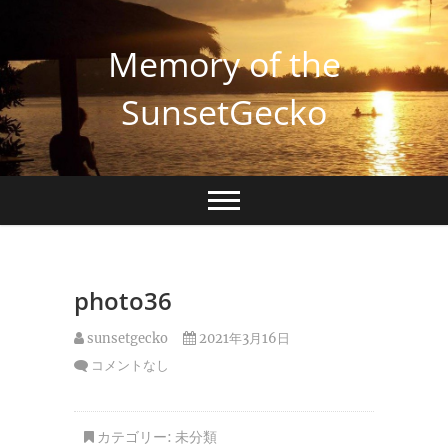
Skip
to
Memory of the
content
SunsetGecko
photo36
sunsetgecko
2021年3月16日
コメントなし
カテゴリー:
未分類