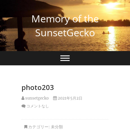
Skip
to
Memory of the
content
SunsetGecko
photo203
sunsetgecko
2021年5月2日
コメントなし
カテゴリー:
未分類