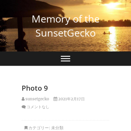
Skip
to
Memory of the
content
SunsetGecko
Photo 9
sunsetgecko
2021年2月17日
コメントなし
カテゴリー:
未分類